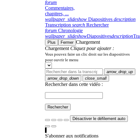
forum
Commentaires,
chapitres, ...
wallpaper_slideshow
Diapositives
description
Transcription
search
Rechercher
forum
Chronologie
wallpaper_slideshow
Diapositives
description
Tra
Chargement
Plus
Fermer
Chargement
Cliquez pour ajouter :
Vous pouvez faire un clic droit sur les diapositives
pour ouvrir le menu
arrow_drop_up
arrow_drop_down
close_small
Rechercher dans cette vidéo :
Rechercher
Désactiver le défilement auto
S'abonner aux notifications